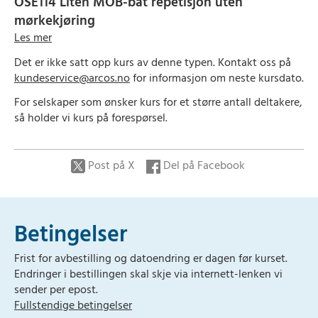
OSE114 Liten MOB-båt repetisjon uten
mørkekjøring
Les mer
Send skjema
Det er ikke satt opp kurs av denne typen. Kontakt oss på
kundeservice@arcos.no
for informasjon om neste kursdato.
For selskaper som ønsker kurs for et større antall deltakere,
så holder vi kurs på forespørsel.
Post på X
Del på Facebook
Betingelser
Frist for avbestilling og datoendring er dagen før kurset.
Endringer i bestillingen skal skje via internett-lenken vi
sender per epost.
Fullstendige betingelser