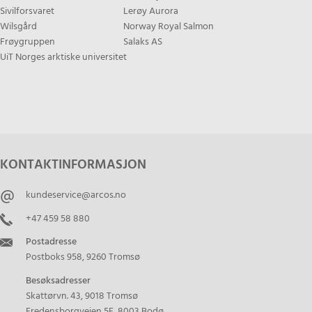
Sivilforsvaret
Lerøy Aurora
Wilsgård
Norway Royal Salmon
Frøygruppen
Salaks AS
UiT Norges arktiske universitet
KONTAKTINFORMASJON
kundeservice@arcos.no
+47 459 58 880
Postadresse
Postboks 958, 9260 Tromsø
Besøksadresser
Skattørvn. 43, 9018 Tromsø
Fredensborgveien 5F, 8003 Bodø