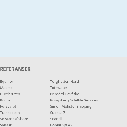
REFERANSER
Equinor
Torghatten Nord
Maersk
Tidewater
Hurtigruten
Nergård Havfiske
Politiet
Kongsberg Satellite Services
Forsvaret
Simon Møkster Shipping
Transocean
Subsea 7
Solstad Offshore
Seadrill
SalMar
Boreal Sjø AS