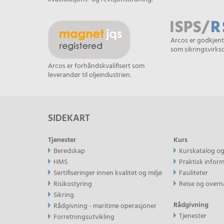
Arcos er godkjent
som sikringsvirk
Arcos er forhåndskvalifisert som
leverandør til oljeindustrien.
SIDEKART
Tjenester
Kurs
Beredskap
Kurskatalog o
HMS
Praktisk infor
Sertifiseringer innen kvalitet og miljø
Fasiliteter
Risikostyring
Reise og overn
Sikring
Rådgivning
Rådgivning - maritime operasjoner
Tjenester
Forretningsutvikling