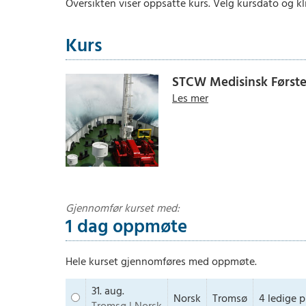
Oversikten viser oppsatte kurs. Velg kursdato og kli
Kurs
STCW Medisinsk Førsteh
Les mer
Send skjema
Gjennomfør kurset med:
1 dag oppmøte
Hele kurset gjennomføres med oppmøte.
31. aug.
Norsk
Tromsø
4
ledige
p