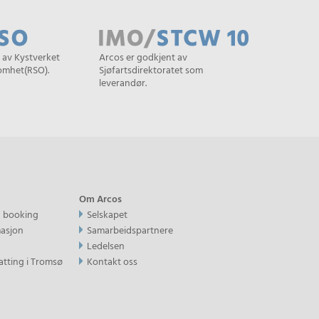
 av Kystverket
Arcos er godkjent av
somhet(RSO).
Sjøfartsdirektoratet som
leverandør.
Om Arcos
g booking
Selskapet
masjon
Samarbeidspartnere
Ledelsen
atting i Tromsø
Kontakt oss