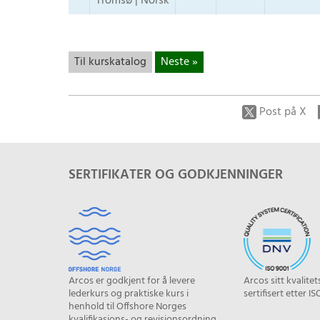
Tromsø | Norsk
Til kurskatalog
Neste »
Post på X
SERTIFIKATER OG GODKJENNINGER
Arcos er godkjent for å levere
Arcos sitt kvalite
lederkurs og praktiske kurs i
sertifisert etter IS
henhold til Offshore Norges
kvalifikasjons- og revisjonsordning.