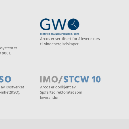
Arcos er sertifisert for å levere kurs
til vindenergiselskaper.
tssystem er
O 9001.
 av Kystverket
Arcos er godkjent av
somhet(RSO).
Sjøfartsdirektoratet som
leverandør.