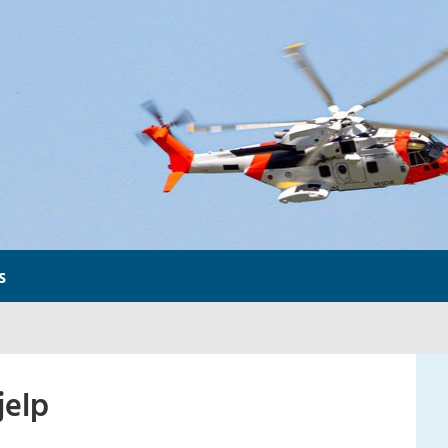
s
jelp