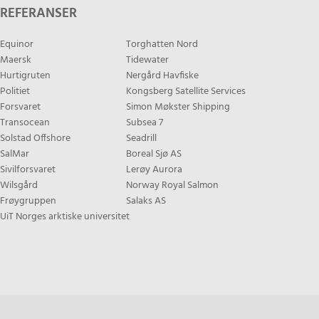
REFERANSER
Equinor
Torghatten Nord
Maersk
Tidewater
Hurtigruten
Nergård Havfiske
Politiet
Kongsberg Satellite Services
Forsvaret
Simon Møkster Shipping
Transocean
Subsea 7
Solstad Offshore
Seadrill
SalMar
Boreal Sjø AS
Sivilforsvaret
Lerøy Aurora
Wilsgård
Norway Royal Salmon
Frøygruppen
Salaks AS
UiT Norges arktiske universitet